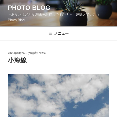
コ
PHOTO BLOG
ン
～あなたはどんな趣味をお持ちですか？～ 趣味人でいこう
テ
Photo Blog
ン
ツ
メニュー
へ
ス
キ
ッ
投
2025年8月24日
投稿者:
NRS2
稿
小海線
プ
日: