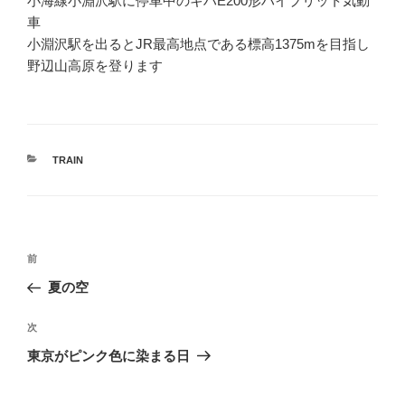
小海線小淵沢駅に停車中のキハE200形ハイブリット気動
車
小淵沢駅を出るとJR最高地点である標高1375mを目指し
野辺山高原を登ります
カ
TRAIN
テ
ゴ
リ
ー
投
前
前
稿
の
夏の空
ナ
投
ビ
稿
次
次
ゲ
の
東京がピンク色に染まる日
投
ー
稿
シ