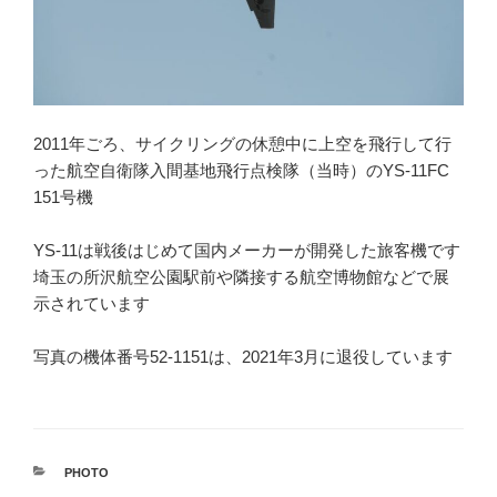
2011年ごろ、サイクリングの休憩中に上空を飛行して行
った航空自衛隊入間基地飛行点検隊（当時）のYS-11FC
151号機
YS-11は戦後はじめて国内メーカーが開発した旅客機です
埼玉の所沢航空公園駅前や隣接する航空博物館などで展
示されています
写真の機体番号52-1151は、2021年3月に退役しています
カ
PHOTO
テ