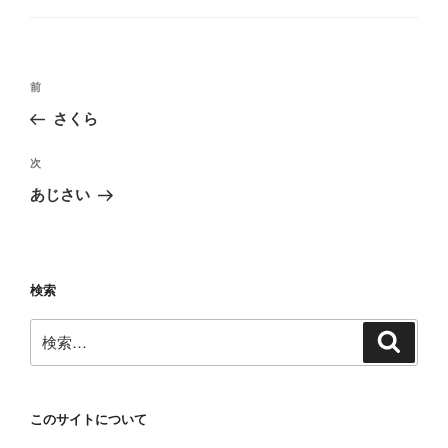
ゴ
リ
ー
投
前
前
稿
の
さくら
ナ
投
ビ
稿
次
次
ゲ
の
あじさい
投
ー
稿
シ
ョ
検索
ン
検
検
索
索:
このサイトについて