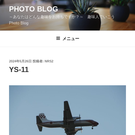
コ
PHOTO BLOG
ン
～あなたはどんな趣味をお持ちですか？～ 趣味人でいこう
テ
Photo Blog
ン
ツ
メニュー
へ
ス
キ
ッ
投
2024年5月26日
投稿者:
NRS2
稿
YS-11
プ
日: