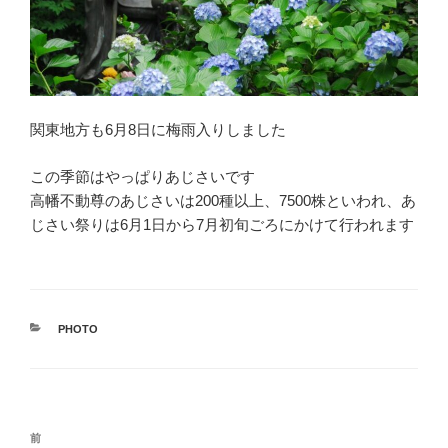
関東地方も6月8日に梅雨入りしました
この季節はやっぱりあじさいです
高幡不動尊のあじさいは200種以上、7500株といわれ、あ
じさい祭りは6月1日から7月初旬ごろにかけて行われます
カ
PHOTO
テ
ゴ
リ
ー
投
前
前