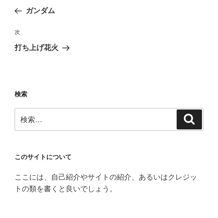
稿
の
ガンダム
ナ
投
ビ
稿
次
次
ゲ
の
打ち上げ花火
投
ー
稿
シ
ョ
検索
ン
検
検
索
索:
このサイトについて
ここには、自己紹介やサイトの紹介、あるいはクレジッ
トの類を書くと良いでしょう。