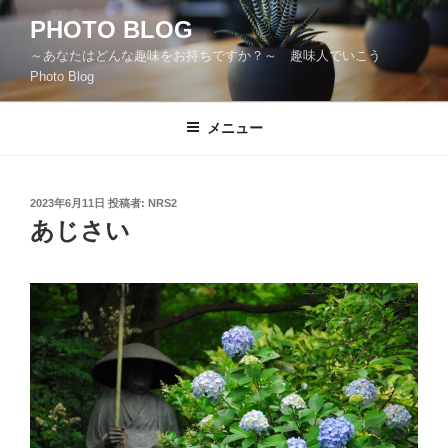
コ
PHOTO BLOG
ン
～あなたはどんな趣味をお持ちですか？～ 趣味人でいこう
テ
Photo Blog
ン
ツ
メニュー
へ
ス
キ
ッ
投
2023年6月11日
投稿者:
NRS2
稿
あじさい
プ
日: