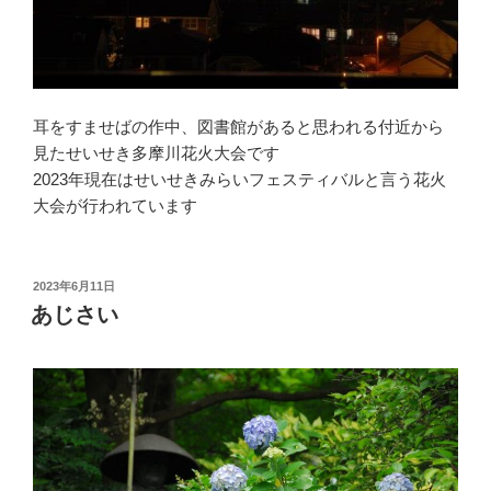
耳をすませばの作中、図書館があると思われる付近から
見たせいせき多摩川花火大会です
2023年現在はせいせきみらいフェスティバルと言う花火
大会が行われています
投
2023年6月11日
稿
あじさい
日: