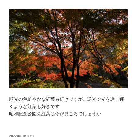
順光の色鮮やかな紅葉も好きですが、逆光で光を通し輝
くような紅葉も好きです
昭和記念公園の紅葉は今が見ごろでしょうか
投
2022年10月30日