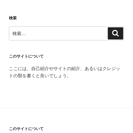
ペ
ペ
の
ー
ー
ペ
検索
ジ
ジ
ー
検
ジ
検
索
索:
送
り
このサイトについて
ここには、自己紹介やサイトの紹介、あるいはクレジッ
トの類を書くと良いでしょう。
このサイトについて