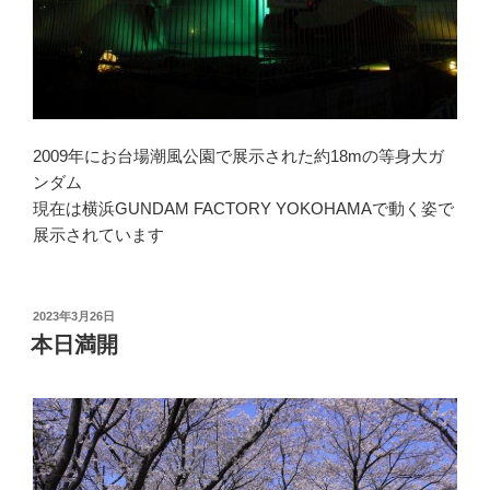
2009年にお台場潮風公園で展示された約18mの等身大ガ
ンダム
現在は横浜GUNDAM FACTORY YOKOHAMAで動く姿で
展示されています
投
2023年3月26日
稿
本日満開
日: