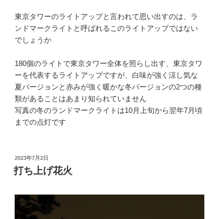
東京タワーのライトアップと言われて思い出すのは、ラ
ンドマークライトと呼ばれるこのライトアップではない
でしょうか
180個のライトで東京タワー全体を照らし出す、東京タワ
ーを代表するライトアップですが、白味が強く涼し気な
夏バージョンと赤みが強く暖かな冬バージョンの2つの種
類があることはあまり知られていません
写真の冬のランドマークライトは10月上旬から翌年7月頃
までの点灯です
投
2023年7月2日
稿
打ち上げ花火
日: