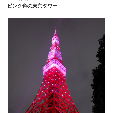
稿
ピンク色の東京タワー
日: