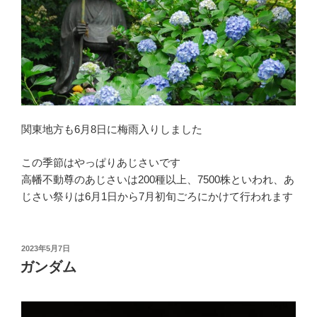
関東地方も6月8日に梅雨入りしました
この季節はやっぱりあじさいです
高幡不動尊のあじさいは200種以上、7500株といわれ、あ
じさい祭りは6月1日から7月初旬ごろにかけて行われます
投
2023年5月7日
稿
ガンダム
日: