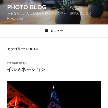
コ
PHOTO BLOG
ン
～あなたはどんな趣味をお持ちですか？～ 趣味人でいこう
テ
Photo Blog
ン
ツ
メニュー
へ
ス
キ
ッ
カテゴリー:
PHOTO
プ
投
2023年12月24日
稿
イルミネーション
日: