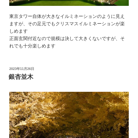
東京タワー自体が大きなイルミネーションのように見え
ますが、その足元でもクリスマスイルミネーションが楽
しめます
正面玄関付近なので規模は決して大きくないですが、そ
れでも十分楽しめます
投
2023年11月26日
稿
銀杏並木
日: