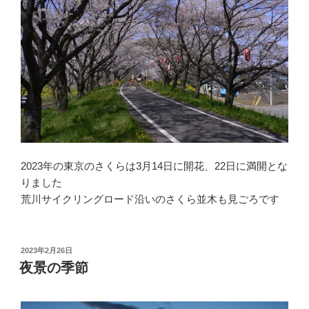
2023年の東京のさくらは3月14日に開花、22日に満開とな
りました
荒川サイクリングロード沿いのさくら並木も見ごろです
投
2023年2月26日
稿
夜景の季節
日: