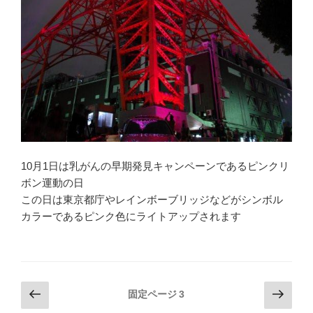
10月1日は乳がんの早期発見キャンペーンであるピンクリ
ボン運動の日
この日は東京都庁やレインボーブリッジなどがシンボル
カラーであるピンク色にライトアップされます
投
前
次
固定ページ
3
の
の
稿