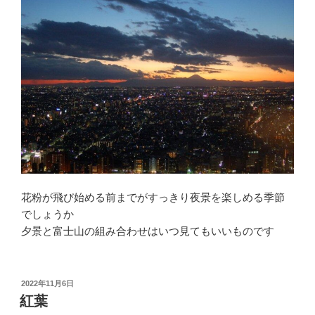
花粉が飛び始める前までがすっきり夜景を楽しめる季節
でしょうか
夕景と富士山の組み合わせはいつ見てもいいものです
投
2022年11月6日
稿
紅葉
日: