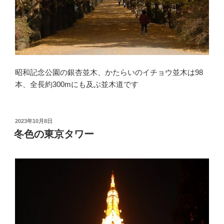
昭和記念公園の銀杏並木、かたらいのイチョウ並木は98
本、全長約300mにも及ぶ並木道です
投
2023年10月8日
稿
冬色の東京タワー
日: