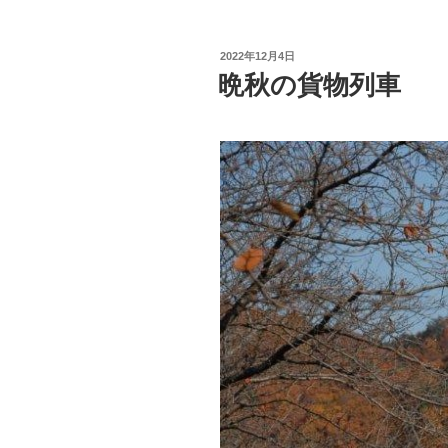
投
2022年12月4日
稿
晩秋の貨物列車
日: