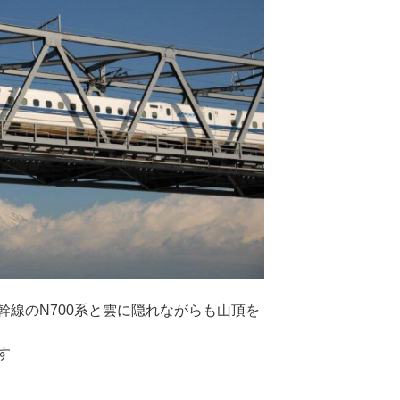
幹線のN700系と雲に隠れながらも山頂を
す