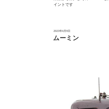
イントです
投
2023年4月9日
稿
ムーミン
日: