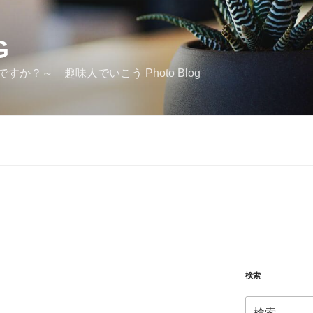
G
か？～ 趣味人でいこう Photo Blog
検索
検