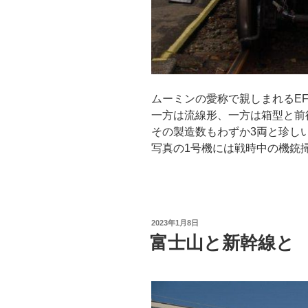
ムーミンの愛称で親しまれるEF
一方は流線形、一方は箱型と前
その製造数もわずか3両と珍し
写真の1号機には戦時中の機銃
投
2023年1月8日
稿
富士山と新幹線と
日: