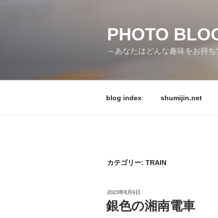
コ
ン
テ
PHOTO BLO
ン
～あなたはどんな趣味をお持ちです
ツ
へ
ス
キ
blog index
shumijin.net
ッ
プ
カテゴリー:
TRAIN
投
2023年8月6日
稿
銀色の湘南電車
日: