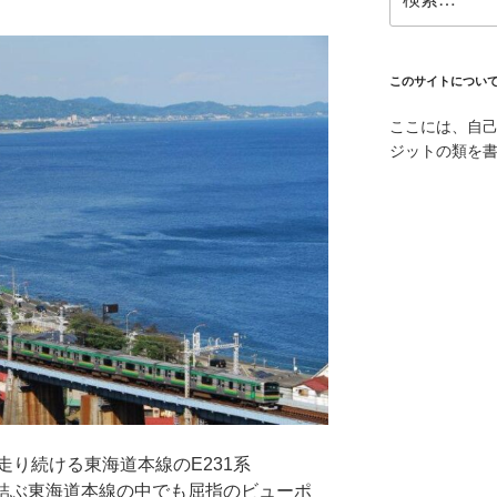
索:
このサイトについ
ここには、自
ジットの類を
り続ける東海道本線のE231系
mを結ぶ東海道本線の中でも屈指のビューポ